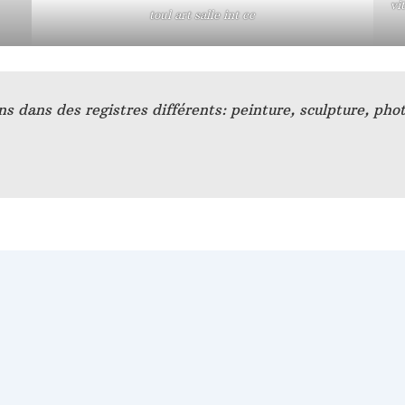
vi
toul art salle int cc
ns dans des registres différents: peinture, sculpture, ph