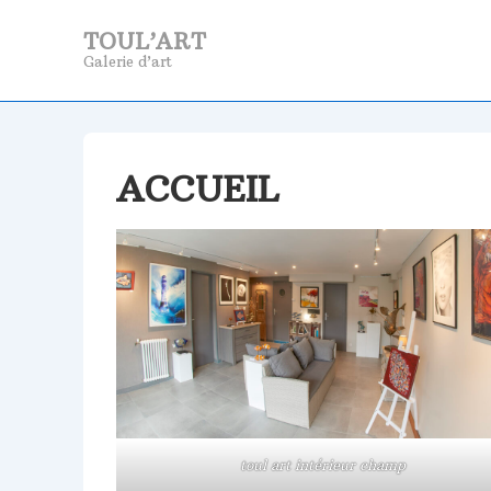
↓
TOUL’ART
passer
Galerie d’art
au
contenu
principal
ACCUEIL
toul art intérieur champ