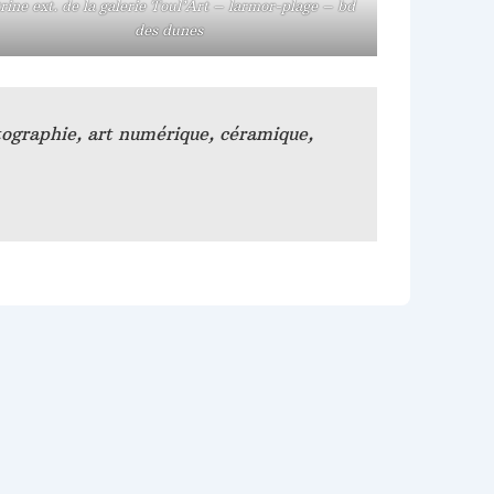
trine ext. de la galerie Toul’Art – larmor-plage – bd
des dunes
otographie, art numérique, céramique,