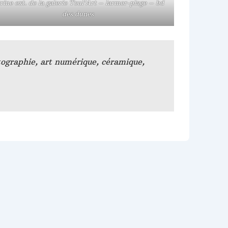
trine ext. de la galerie Toul’Art – larmor-plage – bd
des dunes
otographie, art numérique, céramique,