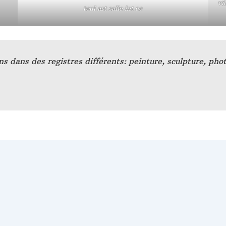
vi
toul art salle int cc
ns dans des registres différents: peinture, sculpture, ph