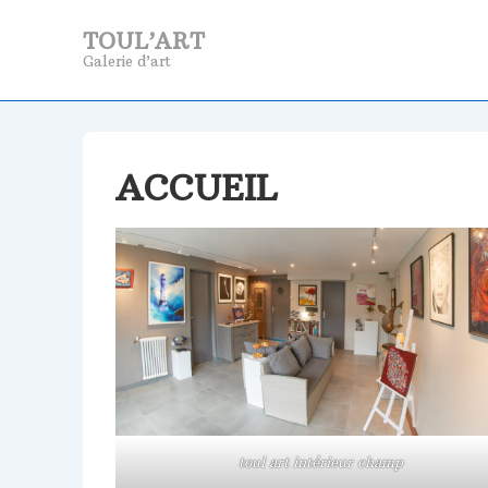
↓
TOUL’ART
passer
Galerie d’art
au
contenu
principal
ACCUEIL
toul art intérieur champ